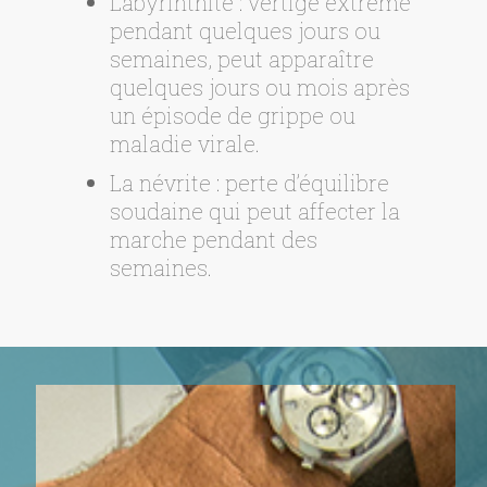
Labyrinthite : vertige extrême
pendant quelques jours ou
semaines, peut apparaître
quelques jours ou mois après
un épisode de grippe ou
maladie virale.
La névrite : perte d’équilibre
soudaine qui peut affecter la
marche pendant des
semaines.